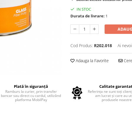
IN STOC
Durata de livrare:
1
ADAUG
Cod Produs:
R202.018
Ai nevoi
Adauga la Favorite
Cere 
Plată în siguranță
Calitate garanta
Ramburs la curier, prin transfer
Referința ne sunt toți clienț
bancar sau direct cu cardul, utilizând
am lucrat și care au uti
platforma MobilPay
produsele noastre