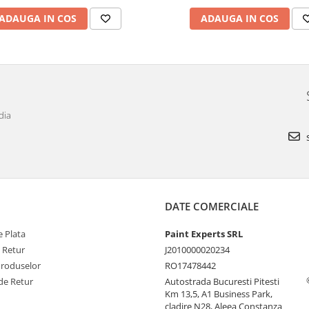
ADAUGA IN COS
ADAUGA IN COS
dia
s
DATE COMERCIALE
 Plata
Paint Experts SRL
e Retur
J2010000020234
Produselor
RO17478442
de Retur
Autostrada Bucuresti Pitesti
Km 13,5, A1 Business Park,
cladire N28, Aleea Constanza