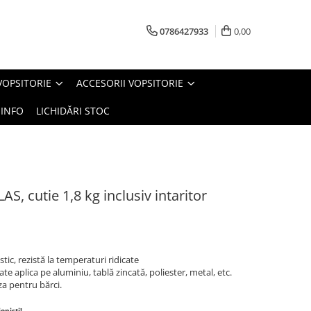
0786427933
0,00
VOPSITORIE
ACCESORII VOPSITORIE
INFO
LICHIDĂRI STOC
LAS, cutie 1,8 kg inclusiv intaritor
astic, rezistă la temperaturi ridicate
e aplica pe aluminiu, tablă zincată, poliester, metal, etc.
za pentru bărci.
oniști!