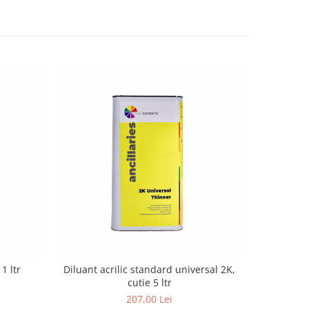
1 ltr
Diluant acrilic standard universal 2K,
Filler 2K 
cutie 5 ltr
207,00 Lei