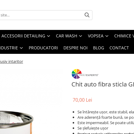
ACCESORII DETAILING
CAR WASH
VOPSEA
CHIMICE 
NDUSTRIE
PRODUCATORI
DESPRE NOI
BLOG
CONTACT
lusiv intaritor
Chit auto fibra sticla G
70,00 Lei
Se întărește ușor, este stabil, el
Are aderență foarte bună, se poat
Este impermeabil. Se poate utili
Se șlefuiește ușor
Destinat exclusiv utilizatorilor profesi