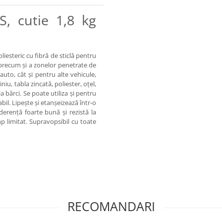
S, cutie 1,8 kg
liesteric cu fibră de sticlă pentru
ii precum şi a zonelor penetrate de
auto, cât şi pentru alte vehicule,
iniu, tabla zincată, poliester, oţel,
a bărci. Se poate utiliza și pentru
bil. Lipește și etanșeizează într-o
aderență foarte bună și rezistă la
mp limitat. Supravopsibil cu toate
RECOMANDARI