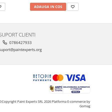
ADAUGA IN COS
AD
SUPORT CLIENTI
0786427933
uport@paintexperts.org
©Copyright Paint Experts SRL 2026
Platforma E-commerce by
Gomag