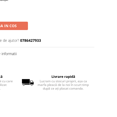
A IN COS
e de ajutor?
0786427933
informatii
tă
Livrare rapidă
ii cu care
Lucram cu stocuri proprii, așa ca
lizat
marfa pleacă de la noi în scurt timp
.
după ce ați plasat comanda.