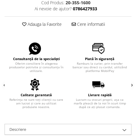
Cod Produs:
20-355-1600
Ai nevoie de ajutor?
0786427933
Adauga la Favorite
Cere informatii
Consultanță de la specialiști
Plată în siguranță
Oferim consiliere în alegerea
Ramburs la curier, prin transfer
produselor potrivite și consultanța în
bancar sau direct cu cardul, utilizând
utilizare.
platforma MobilPay
Calitate garantată
Livrare rapidă
Referința ne sunt toți clienții cu care
Lucram cu stocuri proprii, așa ca
am lucrat și care au utilizat
marfa pleacă de la noi în scurt timp
produsele noastre.
după ce ați plasat comanda.
Descriere