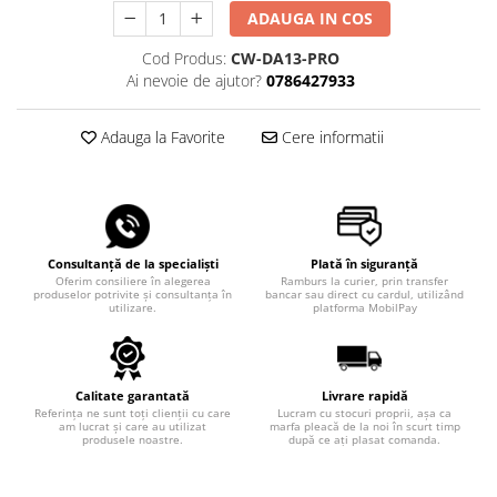
ADAUGA IN COS
Cod Produs:
CW-DA13-PRO
Ai nevoie de ajutor?
0786427933
Adauga la Favorite
Cere informatii
Consultanță de la specialiști
Plată în siguranță
Oferim consiliere în alegerea
Ramburs la curier, prin transfer
produselor potrivite și consultanța în
bancar sau direct cu cardul, utilizând
utilizare.
platforma MobilPay
Calitate garantată
Livrare rapidă
Referința ne sunt toți clienții cu care
Lucram cu stocuri proprii, așa ca
am lucrat și care au utilizat
marfa pleacă de la noi în scurt timp
produsele noastre.
după ce ați plasat comanda.