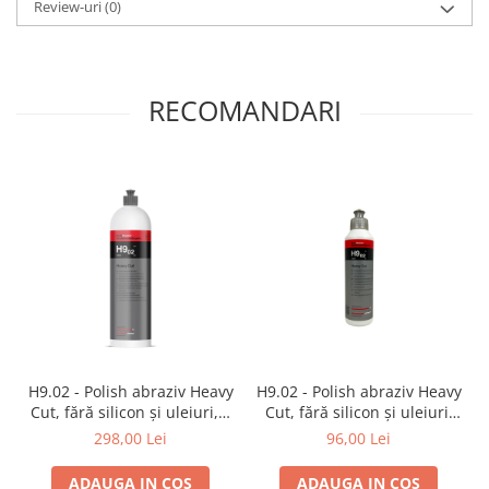
Review-uri
(0)
RECOMANDARI
H9.02 - Polish abraziv Heavy
H9.02 - Polish abraziv Heavy
Cut, fără silicon și uleiuri, 1
Cut, fără silicon și uleiuri,
ltr
250 ml
298,00 Lei
96,00 Lei
ADAUGA IN COS
ADAUGA IN COS