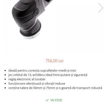
Detailing rapid
Paste
Lămpi de lucru
Ustensile
Bureți, Talere
Tornadoare
Protecție personală
Protecție vopsea
Suflante
Protectie piele
Ceară
Nebulizatoare, Spumante
Protecție respiratorie
Nano
Vopsire
Spălare cu presiune
Ceramică
Plastic, Cauciuc exterior
Pahare de amestec
Piese de schimb, Consumabile
PPS, RPS
Sticlă
Filtre cabina vopsit
Odorizante, A/C
Altele
756,00 Lei
Detailing rapid
ideală pentru corecția suprafețelor medii și mici
joc orbital de 13, echilibru ideal între putere și siguranță
reglaj electronic al turației
funcționare silențioasă și vibrații reduse
conține talere de 50mm și 75mm și o geantă de transport robustă
IN STOC