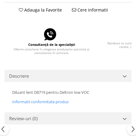
Adauga la Favorite
Cere informatii
Pla
Ramburs la curier, 
Consultanță de la specialiști
cardul, uti
Oferim consiliere în alegerea produselor potrivite și
consultanța în utilizare.
Descriere
Diluant lent D8719 pentru Deltron low VOC
Informatii conformitate produs
Review-uri
(0)