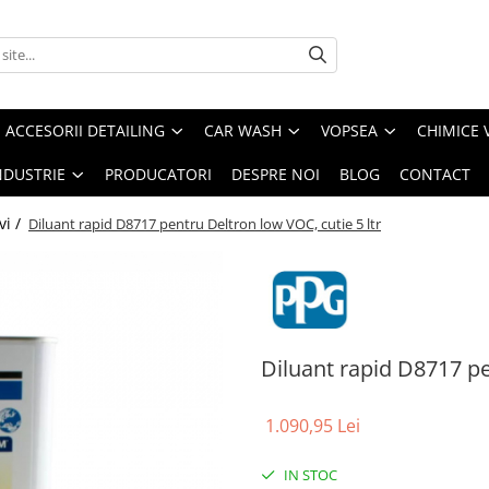
ACCESORII DETAILING
CAR WASH
VOPSEA
CHIMICE 
NDUSTRIE
PRODUCATORI
DESPRE NOI
BLOG
CONTACT
vi /
Diluant rapid D8717 pentru Deltron low VOC, cutie 5 ltr
Diluant rapid D8717 pe
1.090,95 Lei
IN STOC