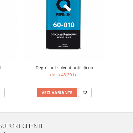
d
Degresant solvent antisilicon
Spray 
de la 48,30 Lei
VEZI VARIANTE
AD
SUPORT CLIENTI