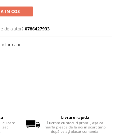
A IN COS
ie de ajutor?
0786427933
informatii
tă
Livrare rapidă
ii cu care
Lucram cu stocuri proprii, așa ca
lizat
marfa pleacă de la noi în scurt timp
.
după ce ați plasat comanda.