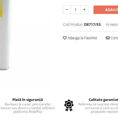
ADAUG
Cod Produs:
D8717/E5
Ai nevo
Adauga la Favorite
Cere 
Plată în siguranță
Calitate garanta
Ramburs la curier, prin transfer
Referința ne sunt toți clienț
bancar sau direct cu cardul, utilizând
am lucrat și care au uti
platforma MobilPay
produsele noastre