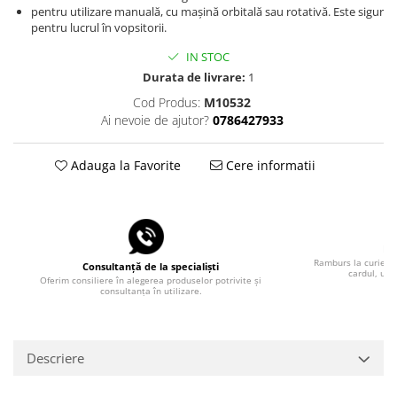
pentru utilizare manuală, cu mașină orbitală sau rotativă. Este sigur
pentru lucrul în vopsitorii.
IN STOC
Durata de livrare:
1
Cod Produs:
M10532
Ai nevoie de ajutor?
0786427933
Adauga la Favorite
Cere informatii
Pla
Ramburs la curier, 
Consultanță de la specialiști
cardul, uti
Oferim consiliere în alegerea produselor potrivite și
consultanța în utilizare.
Descriere