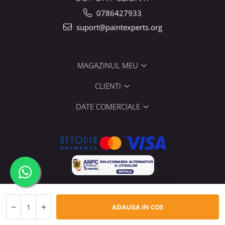
0786427933
suport@paintexperts.org
MAGAZINUL MEU
CLIENTI
DATE COMERCIALE
©Copyright Paint Experts SRL 2026
Platforma E-commerce by
Gomag
ADAUGA IN COS