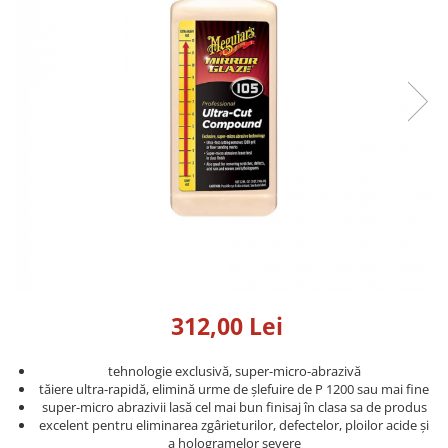
Detailing rapid
Paste
Lămpi de lucru
Ustensile
Bureți, Talere
Tornadoare
Protecție personală
Protecție vopsea
Suflante
Protectie piele
Ceară
Nebulizatoare, Spumante
Protecție respiratorie
Nano
Vopsire
Spălare cu presiune
Ceramică
Plastic, Cauciuc exterior
Pahare de amestec
Piese de schimb, Consumabile
PPS, RPS
Sticlă
Filtre cabina vopsit
Odorizante, A/C
Altele
Detailing rapid
312,00 Lei
tehnologie exclusivă, super-micro-abrazivă
tăiere ultra-rapidă, elimină urme de șlefuire de P 1200 sau mai fine
super-micro abrazivii lasă cel mai bun finisaj în clasa sa de produs
excelent pentru eliminarea zgârieturilor, defectelor, ploilor acide și
a hologramelor severe