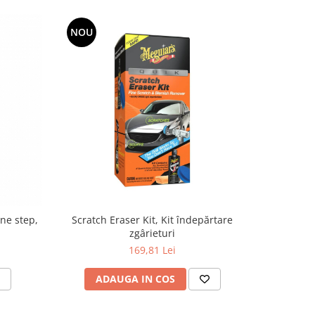
NOU
ne step,
Scratch Eraser Kit, Kit îndepărtare
Soft Buf
zgârieturi
buret
169,81 Lei
ADAUGA IN COS
AD