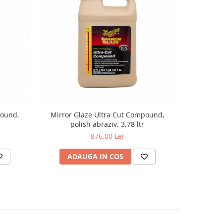
pound,
Mirror Glaze Ultra Cut Compound,
Mirror 
polish abraziv, 3,78 ltr
p
876,00 Lei
ADAUGA IN COS
AD