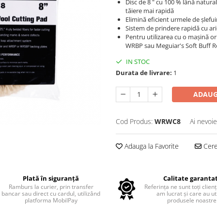
Disc de 8 " cu 100 % lână natural
tăiere mai rapidă
Elimină eficient urmele de șlefui
Sistem de prindere rapidă cu ari
Pentru utilizarea cu o mașină orb
WRBP sau Meguiar's Soft Buff Ro
IN STOC
Durata de livrare:
1
ADAUG
Cod Produs:
WRWC8
Ai nevoie
Adauga la Favorite
Cere 
Plată în siguranță
Calitate garanta
Ramburs la curier, prin transfer
Referința ne sunt toți clienț
bancar sau direct cu cardul, utilizând
am lucrat și care au uti
platforma MobilPay
produsele noastre