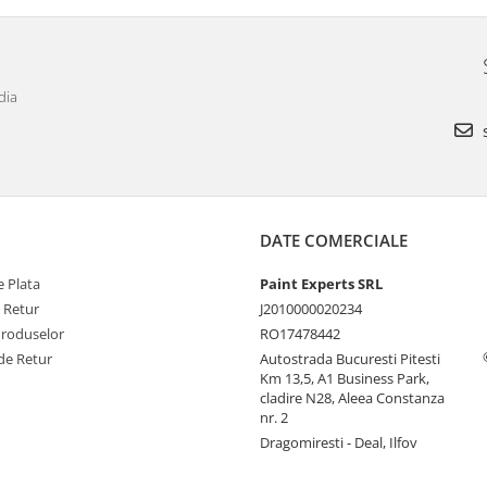
dia
s
DATE COMERCIALE
 Plata
Paint Experts SRL
e Retur
J2010000020234
Produselor
RO17478442
de Retur
Autostrada Bucuresti Pitesti
Km 13,5, A1 Business Park,
cladire N28, Aleea Constanza
nr. 2
Dragomiresti - Deal, Ilfov