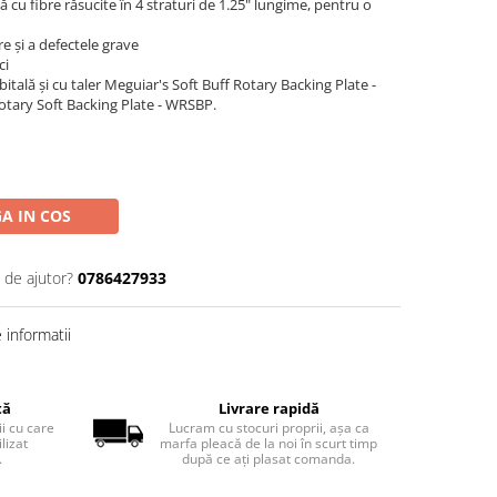
ă cu fibre răsucite în 4 straturi de 1.25" lungime, pentru o
re și a defectele grave
ci
itală și cu taler Meguiar's Soft Buff Rotary Backing Plate -
tary Soft Backing Plate - WRSBP.
A IN COS
 de ajutor?
0786427933
informatii
tă
Livrare rapidă
ii cu care
Lucram cu stocuri proprii, așa ca
lizat
marfa pleacă de la noi în scurt timp
.
după ce ați plasat comanda.