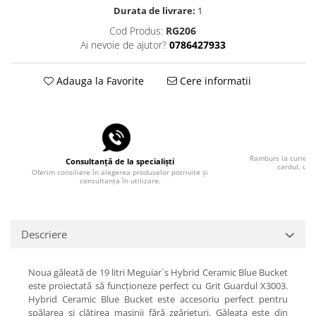
Durata de livrare:
1
Cod Produs:
RG206
Ai nevoie de ajutor?
0786427933
Adauga la Favorite
Cere informatii
Pla
Ramburs la curier, 
Consultanță de la specialiști
cardul, uti
Oferim consiliere în alegerea produselor potrivite și
consultanța în utilizare.
Descriere
Noua găleată de 19 litri Meguiar`s Hybrid Ceramic Blue Bucket
este proiectată să funcționeze perfect cu Grit Guardul X3003.
Hybrid Ceramic Blue Bucket este accesoriu perfect pentru
spălarea și clătirea mașinii fără zgârieturi. Găleata este din