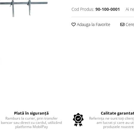
Cod Produs:
90-100-0001
Ai n
Adauga la Favorite
Cere 
Plată în siguranță
Calitate garanta
Ramburs la curier, prin transfer
Referința ne sunt toți clienț
bancar sau direct cu cardul, utilizând
am lucrat și care au uti
platforma MobilPay
produsele noastre