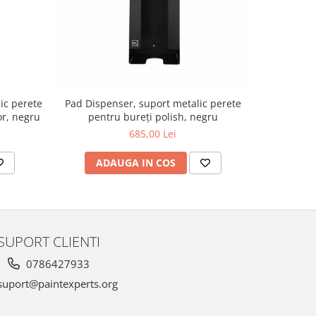
ic perete
Pad Dispenser, suport metalic perete
Polisher 
or, negru
pentru bureți polish, negru
pent
685,00 Lei
ADAUGA IN COS
AD
SUPORT CLIENTI
0786427933
uport@paintexperts.org