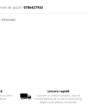
evoie de ajutor?
0786427933
informatii
tă
Livrare rapidă
ii cu care
Lucram cu stocuri proprii, așa ca
lizat
marfa pleacă de la noi în scurt timp
.
după ce ați plasat comanda.