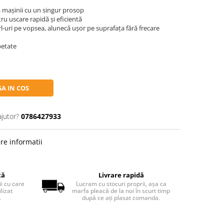
 mașinii cu un singur prosop
 uscare rapidă și eficientă
irl-uri pe vopsea, alunecă ușor pe suprafața fără frecare
epetate
A IN COS
ajutor?
0786427933
re informatii
tă
Livrare rapidă
ii cu care
Lucram cu stocuri proprii, așa ca
lizat
marfa pleacă de la noi în scurt timp
.
după ce ați plasat comanda.