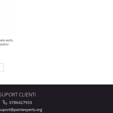
are auto,
, albastru
SUPORT CLIENTI
0786427933
uport@paintexperts.org