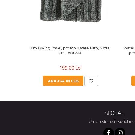
Pro Drying Towel, prosop uscare auto, 50x80
Water 
cm, 950GSM
pro
199,00 Lei
ADAUGA IN COS
SOCIAL
Urmareste-ne in social me