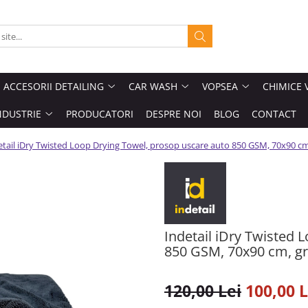
ACCESORII DETAILING
CAR WASH
VOPSEA
CHIMICE 
NDUSTRIE
PRODUCATORI
DESPRE NOI
BLOG
CONTACT
etail iDry Twisted Loop Drying Towel, prosop uscare auto 850 GSM, 70x90 cm,
Indetail iDry Twisted 
850 GSM, 70x90 cm, gr
120,00 Lei
100,00 L