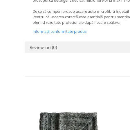
prosopul cu detergent dedicat microfibrelor la maxim 40°
De ce să cumperi prosop uscare auto microfibră Indetai
Pentru că uscarea corectă este esențială pentru mențin
oferind rezultate profesionale după fiecare spălare.
Informatii conformitate produs
Review-uri
(0)