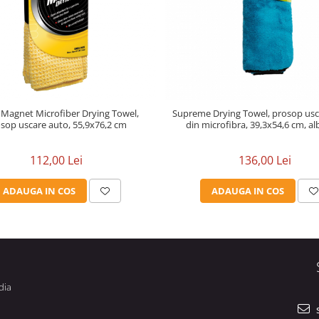
Magnet Microfiber Drying Towel,
Supreme Drying Towel, prosop usc
sop uscare auto, 55,9x76,2 cm
din microfibra, 39,3x54,6 cm
112,00 Lei
136,00 Lei
ADAUGA IN COS
ADAUGA IN COS
dia
s