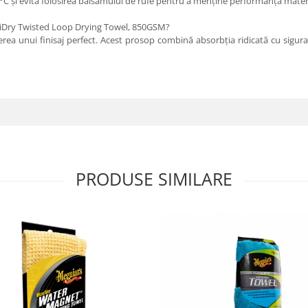
C și evită folosirea balsamului de rufe pentru a menține performanța materi
l iDry Twisted Loop Drying Towel, 850GSM?
erea unui finisaj perfect. Acest prosop combină absorbția ridicată cu sigu
PRODUSE SIMILARE