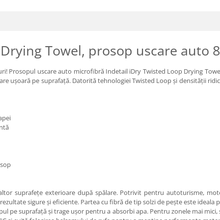
p Drying Towel, prosop uscare auto 
eturi! Prosopul uscare auto microfibră Indetail iDry Twisted Loop Drying T
are ușoară pe suprafață. Datorită tehnologiei Twisted Loop și densității rid
apei
ntă
osop
 altor suprafețe exterioare după spălare. Potrivit pentru autoturisme, mot
 rezultate sigure și eficiente. Partea cu fibră de tip solzi de pește este ideal
opul pe suprafață și trage ușor pentru a absorbi apa. Pentru zonele mai mici, ș