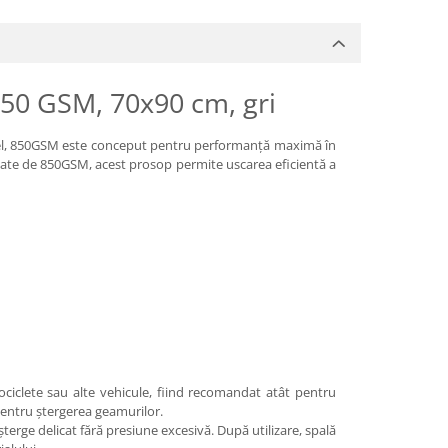
850 GSM, 70x90 cm, gri
owel, 850GSM este conceput pentru performanță maximă în
icate de 850GSM, acest prosop permite uscarea eficientă a
ociclete sau alte vehicule, fiind recomandat atât pentru
a pentru ștergerea geamurilor.
terge delicat fără presiune excesivă. După utilizare, spală