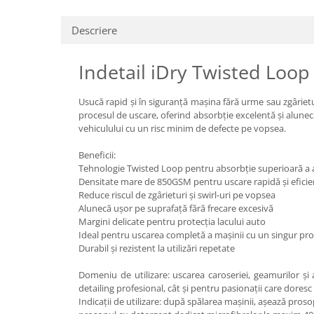
Descriere
Indetail iDry Twisted Loo
Usucă rapid și în siguranță mașina fără urme sau zgâri
procesul de uscare, oferind absorbție excelentă și alunec
vehiculului cu un risc minim de defecte pe vopsea.
Beneficii:
Tehnologie Twisted Loop pentru absorbție superioară a 
Densitate mare de 850GSM pentru uscare rapidă și eficie
Reduce riscul de zgârieturi și swirl-uri pe vopsea
Alunecă ușor pe suprafață fără frecare excesivă
Margini delicate pentru protecția lacului auto
Ideal pentru uscarea completă a mașinii cu un singur pr
Durabil și rezistent la utilizări repetate
Domeniu de utilizare: uscarea caroseriei, geamurilor și
detailing profesional, cât și pentru pasionații care doresc
Indicații de utilizare: după spălarea mașinii, așează pros