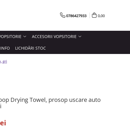
0786427933
0,00
VOPSITORIE
ACCESORII VOPSITORIE
INFO
LICHIDĂRI STOC
 gri
Loop Drying Towel, prosop uscare auto
i
ei