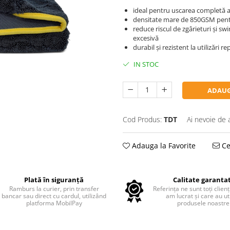
ideal pentru uscarea completă a
densitate mare de 850GSM pentru
reduce riscul de zgârieturi și sw
excesivă
durabil și rezistent la utilizări r
IN STOC
ADAUG
Cod Produs:
TDT
Ai nevoie de 
Adauga la Favorite
Ce
Plată în siguranță
Calitate garanta
Ramburs la curier, prin transfer
Referința ne sunt toți clienț
bancar sau direct cu cardul, utilizând
am lucrat și care au uti
platforma MobilPay
produsele noastre