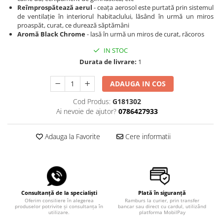
Reîmprospătează aerul
- ceața aerosol este purtată prin sistemul
de ventilație în interiorul habitaclului, lăsând în urmă un miros
proaspăt, curat, ce durează săptămâni
Aromă Black Chrome
- lasă în urmă un miros de curat, răcoros
IN STOC
Durata de livrare:
1
ADAUGA IN COS
Cod Produs:
G181302
Ai nevoie de ajutor?
0786427933
Adauga la Favorite
Cere informatii
Consultanță de la specialiști
Plată în siguranță
Oferim consiliere în alegerea
Ramburs la curier, prin transfer
produselor potrivite și consultanța în
bancar sau direct cu cardul, utilizând
utilizare.
platforma MobilPay