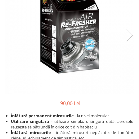
Detailing rapid
Paste
Lămpi de lucru
Ustensile
Bureți, Talere
Tornadoare
Protecție personală
Protecție vopsea
Suflante
Protectie piele
Ceară
Nebulizatoare, Spumante
Protecție respiratorie
Nano
Vopsire
Spălare cu presiune
Ceramică
Plastic, Cauciuc exterior
Pahare de amestec
Piese de schimb, Consumabile
PPS, RPS
Sticlă
Filtre cabina vopsit
Odorizante, A/C
Altele
Detailing rapid
90,00 Lei
Înlătură permanent mirosurile
- la nivel molecular
Utilizare singulară
- utilizare simplă, o singură dată, aerosolul
reușește să pătrundă în orice colț din habitaclu
Înlătură mirosurile
- înlătură mirosuri neplăcute: de fumător,
câine ud, echipament de gimnastică, etc