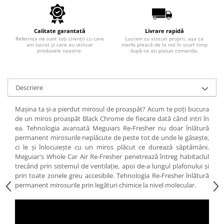
Calitate garantată
Livrare rapidă
Referința ne sunt toți clienții cu care
Lucram cu stocuri proprii, așa ca
am lucrat și care au utilizat
marfa pleacă de la noi în scurt timp
produsele noastre.
după ce ați plasat comanda.
Descriere
Mașina ta și-a pierdut mirosul de proaspăt? Acum te poți bucura
de un miros proaspăt Black Chrome de fiecare dată când intri în
ea. Tehnologia avansată Meguiars Re-Fresher nu doar înlătură
permanent mirosurile neplăcute de peste tot de unde le găsește,
ci le și înlocuiește cu un miros plăcut ce durează săptămâni.
Meguiar's Whole Car Air Re-Fresher penetrează întreg habitaclul
trecând prin sistemul de ventilație, apoi de-a lungul plafonului și
prin toate zonele greu accesibile. Tehnologia Re-Fresher înlătură
permanent mirosurile prin legături chimice la nivel molecular.