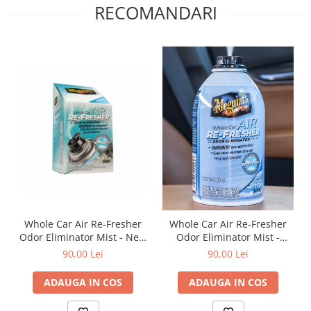
RECOMANDARI
Whole Car Air Re-Fresher
Whole Car Air Re-Fresher
Odor Eliminator Mist - New
Odor Eliminator Mist -
Car Scent, spray eliminare
Sweet Summer Breeze
90,00 Lei
90,00 Lei
mirosuri neplacute și
Scent, spray eliminare
odorizant auto, 59 ml
mirosuri neplăcute si
ADAUGA IN COS
ADAUGA IN COS
odorizant auto, 59 ml