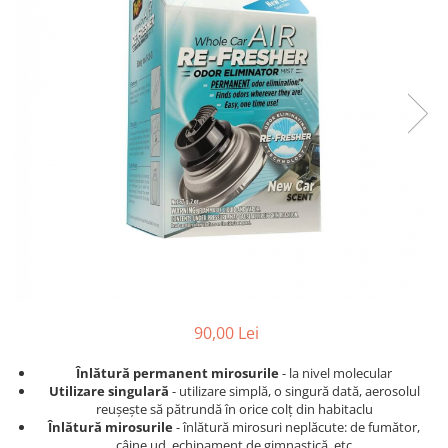
Detailing rapid
Paste
Lămpi de lucru
Ustensile
Bureți, Talere
Tornadoare
Protecție personală
Protecție vopsea
Suflante
Protectie piele
Ceară
Nebulizatoare, Spumante
Protecție respiratorie
Nano
Vopsire
Spălare cu presiune
Ceramică
Plastic, Cauciuc exterior
Pahare de amestec
Piese de schimb, Consumabile
PPS, RPS
Sticlă
Filtre cabina vopsit
Odorizante, A/C
Altele
Detailing rapid
90,00 Lei
Înlătură permanent mirosurile
- la nivel molecular
Utilizare singulară
- utilizare simplă, o singură dată, aerosolul
reușește să pătrundă în orice colț din habitaclu
Înlătură mirosurile
- înlătură mirosuri neplăcute: de fumător,
câine ud, echipament de gimnastică, etc