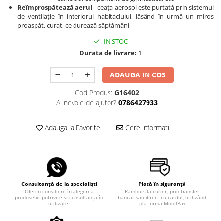
Reîmprospătează aerul
- ceața aerosol este purtată prin sistemul
de ventilație în interiorul habitaclului, lăsând în urmă un miros
proaspăt, curat, ce durează săptămâni
IN STOC
Durata de livrare:
1
ADAUGA IN COS
Cod Produs:
G16402
Ai nevoie de ajutor?
0786427933
Adauga la Favorite
Cere informatii
Consultanță de la specialiști
Plată în siguranță
Oferim consiliere în alegerea
Ramburs la curier, prin transfer
produselor potrivite și consultanța în
bancar sau direct cu cardul, utilizând
utilizare.
platforma MobilPay