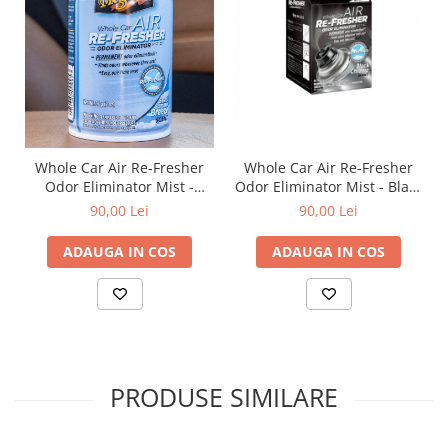
Whole Car Air Re-Fresher
Whole Car Air Re-Fresher
Odor Eliminator Mist -
Odor Eliminator Mist - Black
Sweet Summer Breeze
Chrome Scent, spray
90,00 Lei
90,00 Lei
Scent, spray eliminare
eliminare mirosuri
mirosuri neplăcute si
neplăcute si odorizant auto,
ADAUGA IN COS
ADAUGA IN COS
odorizant auto, 59 ml
59 ml
PRODUSE SIMILARE