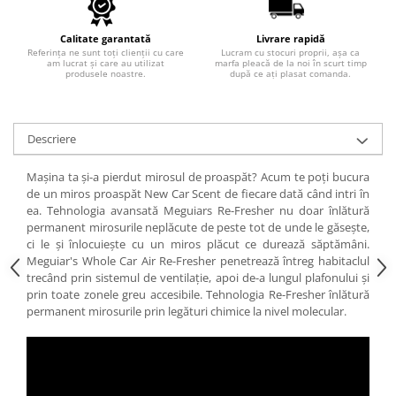
Calitate garantată
Livrare rapidă
Referința ne sunt toți clienții cu care
Lucram cu stocuri proprii, așa ca
am lucrat și care au utilizat
marfa pleacă de la noi în scurt timp
produsele noastre.
după ce ați plasat comanda.
Descriere
Mașina ta și-a pierdut mirosul de proaspăt? Acum te poți bucura
de un miros proaspăt New Car Scent de fiecare dată când intri în
ea. Tehnologia avansată Meguiars Re-Fresher nu doar înlătură
permanent mirosurile neplăcute de peste tot de unde le găsește,
ci le și înlocuiește cu un miros plăcut ce durează săptămâni.
Meguiar's Whole Car Air Re-Fresher penetrează întreg habitaclul
trecând prin sistemul de ventilație, apoi de-a lungul plafonului și
prin toate zonele greu accesibile. Tehnologia Re-Fresher înlătură
permanent mirosurile prin legături chimice la nivel molecular.