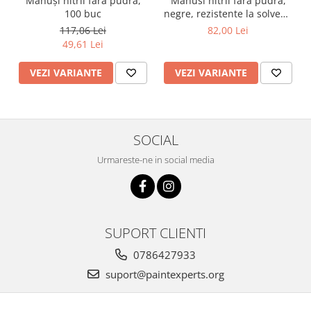
Mănuși nitril fără pudră,
Manusi nitril fara pudra,
100 buc
negre, rezistente la solvent,
cutie 60 buc
117,06 Lei
82,00 Lei
49,61 Lei
VEZI VARIANTE
VEZI VARIANTE
SOCIAL
Urmareste-ne in social media
SUPORT CLIENTI
0786427933
suport@paintexperts.org