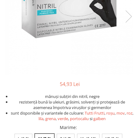
Detailing rapid
Paste
Lămpi de lucru
Ustensile
Bureți, Talere
Tornadoare
Protecție personală
Protecție vopsea
Suflante
Protectie piele
Ceară
Nebulizatoare, Spumante
Protecție respiratorie
Nano
Vopsire
Spălare cu presiune
Ceramică
Plastic, Cauciuc exterior
Pahare de amestec
Piese de schimb, Consumabile
PPS, RPS
Sticlă
Filtre cabina vopsit
Odorizante, A/C
Altele
Detailing rapid
54,93 Lei
mănuși subțiri din nitril, negre
rezistență bună la uleiuri, grăsimi, solvenți și protejează de
asemenea împotriva virușilor și germenilor
sunt disponibile și variantele de culoare:
Tutti Frutti
,
roșu
,
mov
,
roz
,
lila
,
grena
,
verde
,
portocaliu
si
galben
Marime
: