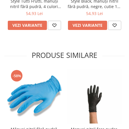
Style Tutti Frutti, mănuși
Style Black, mănuși nitril
nitril fără pudră, 4 culori,
fără pudră, negre, cutie 100
cutie 96 buc
buc
54,93 Lei
54,93 Lei
VEZI VARIANTE
VEZI VARIANTE
PRODUSE SIMILARE
-58%