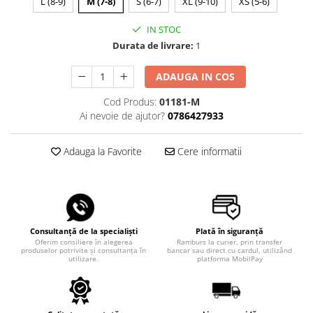
L (8-9)
M (7-8)
S (6-7)
XL (9-10)
XS (5-6)
IN STOC
Durata de livrare:
1
ADAUGA IN COS
Cod Produs:
01181-M
Ai nevoie de ajutor?
0786427933
Adauga la Favorite
Cere informatii
Consultanță de la specialiști
Plată în siguranță
Oferim consiliere în alegerea
Ramburs la curier, prin transfer
produselor potrivite și consultanța în
bancar sau direct cu cardul, utilizând
utilizare.
platforma MobilPay