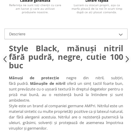
Calitate garantată
Livrare rapidă
Referința ne sunt toți clienții cu care
Lucram cu stocuri proprii, așa ca
am lucrat și care au utilizat
marfa pleacă de la noi în scurt timp
produsele noastre.
după ce ați plasat comanda.
Descriere
Style Black, mănuși nitril
fără pudră, negre, cutie 100
buc
Mănuși de protecție
negre din nitril, subțiri,
fără pudră.
Mănușile de nitril
oferă un simț tactil foarte bun,
sunt prevăzute cu o ușoară textură în dreptul degetelor pentru o
priză mai bună, au o rezistență bună la întindere și sunt
ambidextre.
Style este un brand al companiei germane AMPri. Nitrilul este un
material sintetic cu multe proprietăți pozitive ca și latexul natural,
dar fără alergenii acestuia. Nitrilul are o rezistență puternică la
uleiuri, grăsimi, solvenți și protejează de asemenea împotriva
virușilor și germenilor.