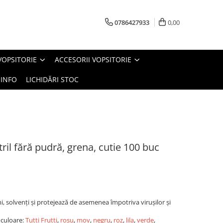
0786427933
0,00
VOPSITORIE
ACCESORII VOPSITORIE
INFO
LICHIDĂRI STOC
ril fără pudră, grena, cutie 100 buc
mi, solvenți și protejează de asemenea împotriva virușilor și
 culoare:
Tutti Frutti
,
roșu
,
mov
,
negru
,
roz
,
lila
,
verde
,