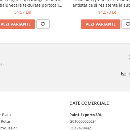
ntialunecare texturate portocalii,
antistatice și rezistente la s
cutie 50 buc
chimice, negre, cutie 100
54,57 Lei
142,78 Lei
VEZI VARIANTE
VEZI VARIANTE
dia
s
DATE COMERCIALE
 Plata
Paint Experts SRL
e Retur
J2010000020234
Produselor
RO17478442