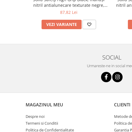
nitril antialunecare texturate negre,
nitril a
cutie 100 buc
87,82 Lei
VEZI VARIANTE
SOCIAL
Urmareste-ne in social me
MAGAZINUL MEU
CLIENTI
Despre noi
Metode de
Termeni si Conditii
Politica d
Politica de Confidentialitate
Garantia 