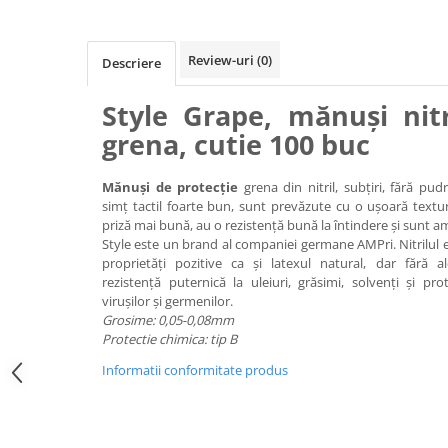
Review-uri
(0)
Descriere
Style Grape, mănuși nitr
grena, cutie 100 buc
Mănuși de protecție
grena din nitril, subțiri, fără pud
simț tactil foarte bun, sunt prevăzute cu o ușoară textu
priză mai bună, au o rezistență bună la întindere și sunt 
Style este un brand al companiei germane AMPri. Nitrilul e
proprietăți pozitive ca și latexul natural, dar fără al
rezistență puternică la uleiuri, grăsimi, solvenți și p
virușilor și germenilor.
Grosime: 0,05-0,08mm
Protectie chimica: tip B
Informatii conformitate produs