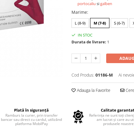
portocaliu
si
galben
Marime
:
L (8-9)
M (7-8)
S (6-7)
IN STOC
Durata de livrare:
1
ADAUG
Cod Produs:
01186-M
Ai nevoi
Adauga la Favorite
Cere 
Plată în siguranță
Calitate garanta
Ramburs la curier, prin transfer
Referința ne sunt toți clienț
bancar sau direct cu cardul, utilizând
am lucrat și care au uti
platforma MobilPay
produsele noastre