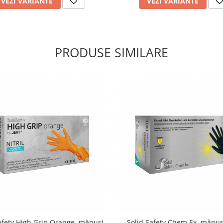
VEZI VARIANTE
VEZI VARIANTE
PRODUSE SIMILARE
afety High Grip Orange, mănuși
Solid Safety Chem Ex, mănuși