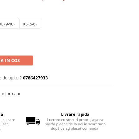
XL (9-10)
XS (5-6)
A IN COS
e de ajutor?
0786427933
informatii
tă
Livrare rapidă
ii cu care
Lucram cu stocuri proprii, așa ca
lizat
marfa pleacă de la noi în scurt timp
.
după ce ați plasat comanda.