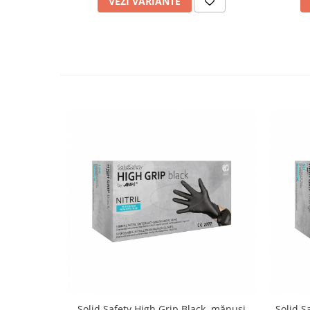
VEZI VARIANTE
Solid Safety High Grip Black, mănuși
Solid S