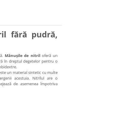
il fără pudră,
ră.
Mănușile de nitril
oferă un
ră în dreptul degetelor pentru o
ambidextre.
ste un material sintetic cu multe
ergenii acestuia. Nitrilul are o
rotejează de asemenea împotriva