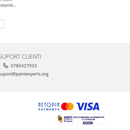
ubsțante
 buc
SUPORT CLIENTI
0786427933
uport@paintexperts.org