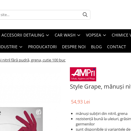
ACCESORII DETAILING
CAR WASH
VOPSEA
CHIMICE 
NDUSTRIE
PRODUCATORI
DESPRE NOI
BLOG
CONTACT
 nitril fără pudră, grena, cutie 100 buc
Style Grape, mănuși nit
54,93 Lei
mănuși subțiri din nitril, grena
rezistență bună la uleiuri, grăsi
germenilor
sunt disponibile și variantele de