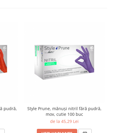
ră pudră,
Style Prune, mănuși nitril fără pudră,
Style Gr
mov, cutie 100 buc
pud
de la 45,29 Lei