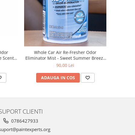
Odor
Whole Car Air Re-Fresher Odor
e Scent,
Eliminator Mist - Sweet Summer Breeze
ăcute si
Scent, spray eliminare mirosuri
90,00 Lei
neplăcute si odorizant auto, 59 ml
ADAUGA IN COS
SUPORT CLIENTI
0786427933
uport@paintexperts.org