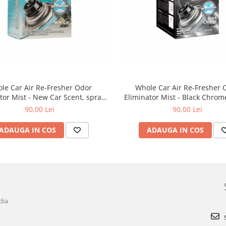
le Car Air Re-Fresher Odor
Whole Car Air Re-Fresher 
tor Mist - New Car Scent, spray
Eliminator Mist - Black Chrom
minare mirosuri neplacute și
spray eliminare mirosuri nepl
90,00 Lei
90,00 Lei
odorizant auto, 59 ml
odorizant auto, 59 ml
ADAUGA IN COS
ADAUGA IN COS
dia
s