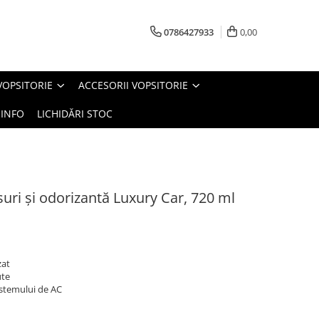
0786427933
0,00
VOPSITORIE
ACCESORII VOPSITORIE
INFO
LICHIDĂRI STOC
suri și odorizantă Luxury Car, 720 ml
zat
ute
istemului de AC