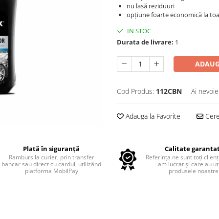
nu lasă reziduuri
opțiune foarte economică la to
IN STOC
Durata de livrare:
1
ADAUG
Cod Produs:
112CBN
Ai nevoie
Adauga la Favorite
Cere 
Plată în siguranță
Calitate garanta
Ramburs la curier, prin transfer
Referința ne sunt toți clienț
bancar sau direct cu cardul, utilizând
am lucrat și care au uti
platforma MobilPay
produsele noastre