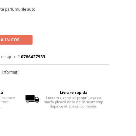
ate parfumurile auto
A IN COS
 de ajutor?
0786427933
informatii
tă
Livrare rapidă
ii cu care
Lucram cu stocuri proprii, așa ca
lizat
marfa pleacă de la noi în scurt timp
.
după ce ați plasat comanda.