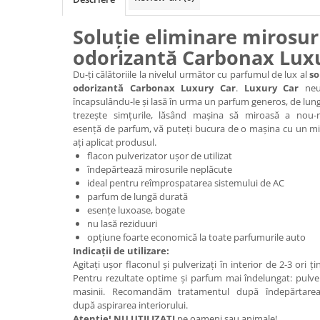
Soluție eliminare mirosuri
odorizantă Carbonax Luxu
Du-ți călătoriile la nivelul următor cu parfumul de lux al
so
odorizantă Carbonax Luxury Car
.
Luxury Car
neut
încapsulându-le și lasă în urma un parfum generos, de lung
trezește simțurile, lăsând mașina să miroasă a nou-n
esență de parfum, vă puteți bucura de o mașina cu un mi
ați aplicat produsul.
flacon pulverizator ușor de utilizat
îndepărtează mirosurile neplăcute
ideal pentru reîmprospatarea sistemului de AC
parfum de lungă durată
esențe luxoase, bogate
nu lasă reziduuri
opțiune foarte economică la toate parfumurile auto
Indicații de utilizare:
Agitați ușor flaconul și pulverizați în interior de 2-3 ori ți
Pentru rezultate optime și parfum mai îndelungat: pulver
masinii. Recomandăm tratamentul după îndepărtarea
după aspirarea interiorului.
Atenție!
NU UTILIZAȚI
pe oameni sau animale!