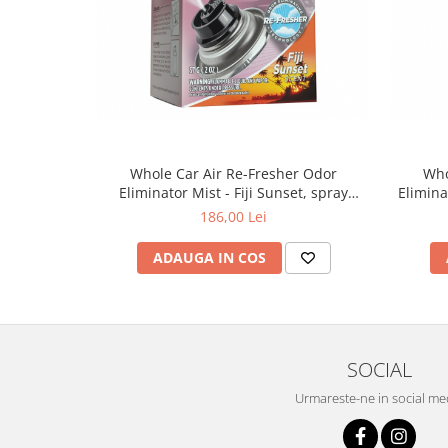
Whole Car Air Re-Fresher Odor
Who
Eliminator Mist - Fiji Sunset, spray
Elimina
eliminare mirosuri neplacute si
eli
186,00 Lei
odorizant auto, 59 ml
ADAUGA IN COS
SOCIAL
Urmareste-ne in social me