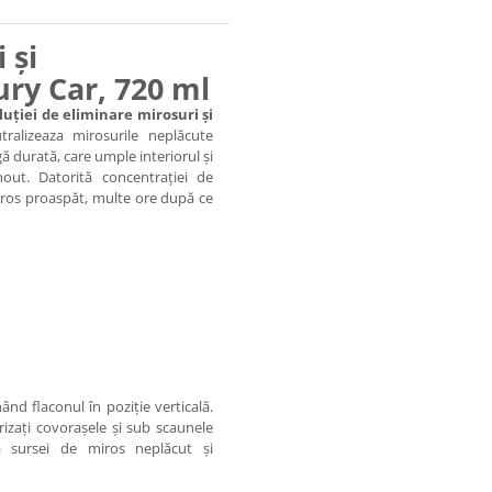
 și
ry Car, 720 ml
luției de eliminare mirosuri și
ralizeaza mirosurile neplăcute
ă durată, care umple interiorul și
out. Datorită concentrației de
ros proaspăt, multe ore după ce
nând flaconul în poziție verticală.
izați covorașele și sub scaunele
 sursei de miros neplăcut și