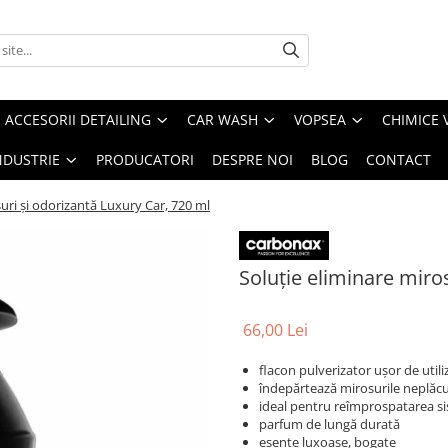
ACCESORII DETAILING
CAR WASH
VOPSEA
CHIMICE 
NDUSTRIE
PRODUCATORI
DESPRE NOI
BLOG
CONTACT
uri și odorizantă Luxury Car, 720 ml
Soluție eliminare miro
66,00 Lei
flacon pulverizator ușor de utili
îndepărtează mirosurile neplăc
ideal pentru reîmprospatarea s
parfum de lungă durată
esențe luxoase, bogate