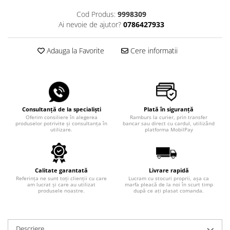
Cod Produs:
9998309
Ai nevoie de ajutor?
0786427933
Adauga la Favorite
Cere informatii
Consultanță de la specialiști
Plată în siguranță
Oferim consiliere în alegerea
Ramburs la curier, prin transfer
produselor potrivite și consultanța în
bancar sau direct cu cardul, utilizând
utilizare.
platforma MobilPay
Calitate garantată
Livrare rapidă
Referința ne sunt toți clienții cu care
Lucram cu stocuri proprii, așa ca
am lucrat și care au utilizat
marfa pleacă de la noi în scurt timp
produsele noastre.
după ce ați plasat comanda.
Descriere