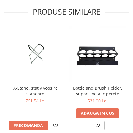
PRODUSE SIMILARE
X-Stand, stativ vopsire
Bottle and Brush Holder,
standard
suport metalic perete
pentru sticle și pensule,
761,54 Lei
531,00 Lei
negru
ADAUGA IN COS
PRECOMANDA