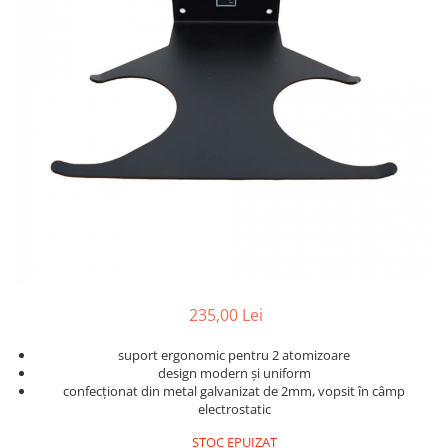
Detailing rapid
Paste
Lămpi de lucru
Ustensile
Bureți, Talere
Tornadoare
Protecție personală
Protecție vopsea
Suflante
Protectie piele
Ceară
Nebulizatoare, Spumante
Protecție respiratorie
Nano
Vopsire
Spălare cu presiune
Ceramică
Plastic, Cauciuc exterior
Pahare de amestec
Piese de schimb, Consumabile
PPS, RPS
Sticlă
Filtre cabina vopsit
Odorizante, A/C
Altele
Detailing rapid
235,00 Lei
suport ergonomic pentru 2 atomizoare
design modern și uniform
confecționat din metal galvanizat de 2mm, vopsit în câmp
electrostatic
STOC EPUIZAT