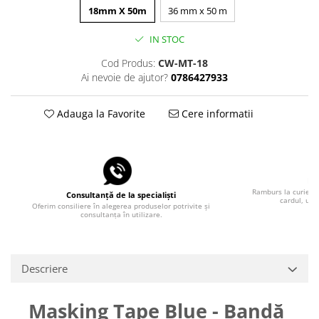
18mm X 50m
36 mm x 50 m
IN STOC
Cod Produs:
CW-MT-18
Ai nevoie de ajutor?
0786427933
Adauga la Favorite
Cere informatii
Pla
Ramburs la curier, 
Consultanță de la specialiști
cardul, uti
Oferim consiliere în alegerea produselor potrivite și
consultanța în utilizare.
Descriere
Masking Tape Blue - Bandă