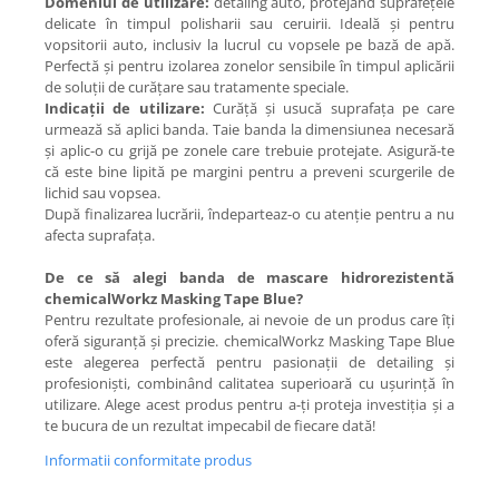
Domeniul de utilizare:
detaling auto, protejând suprafețele
delicate în timpul polisharii sau ceruirii. Ideală și pentru
vopsitorii auto, inclusiv la lucrul cu vopsele pe bază de apă.
Perfectă și pentru izolarea zonelor sensibile în timpul aplicării
de soluții de curățare sau tratamente speciale.
Indicații de utilizare:
Curăță și usucă suprafața pe care
urmează să aplici banda. Taie banda la dimensiunea necesară
și aplic-o cu grijă pe zonele care trebuie protejate. Asigură-te
că este bine lipită pe margini pentru a preveni scurgerile de
lichid sau vopsea.
După finalizarea lucrării, îndeparteaz-o cu atenție pentru a nu
afecta suprafața.
De ce să alegi banda de mascare hidrorezistentă
chemicalWorkz Masking Tape Blue?
Pentru rezultate profesionale, ai nevoie de un produs care îți
oferă siguranță și precizie. chemicalWorkz Masking Tape Blue
este alegerea perfectă pentru pasionații de detailing și
profesioniști, combinând calitatea superioară cu ușurință în
utilizare. Alege acest produs pentru a-ți proteja investiția și a
te bucura de un rezultat impecabil de fiecare dată!
Informatii conformitate produs