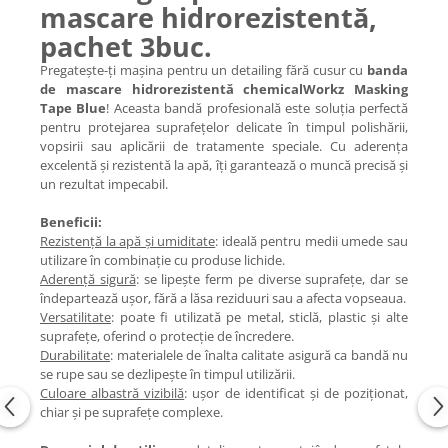
mascare hidrorezistentă,
pachet 3buc.
Pregatește-ți mașina pentru un detailing fără cusur cu
banda
de mascare hidrorezistentă chemicalWorkz Masking
Tape Blue
! Aceasta bandă profesională este soluția perfectă
pentru protejarea suprafețelor delicate în timpul polishării,
vopsirii sau aplicării de tratamente speciale. Cu aderența
excelentă și rezistentă la apă, îți garantează o muncă precisă și
un rezultat impecabil.
Beneficii:
Rezistență la apă și umiditate
: ideală pentru medii umede sau
utilizare în combinație cu produse lichide.
Aderență sigură
: se lipește ferm pe diverse suprafețe, dar se
îndepartează ușor, fără a lăsa reziduuri sau a afecta vopseaua.
Versatilitate
: poate fi utilizată pe metal, sticlă, plastic și alte
suprafețe, oferind o protecție de încredere.
Durabilitate
: materialele de înalta calitate asigură ca bandă nu
se rupe sau se dezlipește în timpul utilizării.
Culoare albastră vizibilă
: ușor de identificat și de poziționat,
chiar și pe suprafețe complexe.