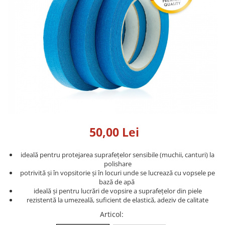
Detailing rapid
Paste
Lămpi de lucru
Ustensile
Bureți, Talere
Tornadoare
Protecție personală
Protecție vopsea
Suflante
Protectie piele
Ceară
Nebulizatoare, Spumante
Protecție respiratorie
Nano
Vopsire
Spălare cu presiune
Ceramică
Plastic, Cauciuc exterior
Pahare de amestec
Piese de schimb, Consumabile
PPS, RPS
Sticlă
Filtre cabina vopsit
Odorizante, A/C
Altele
Detailing rapid
50,00 Lei
ideală pentru protejarea suprafețelor sensibile (muchii, canturi) la
polishare
potrivită și în vopsitorie și în locuri unde se lucrează cu vopsele pe
bază de apă
ideală și pentru lucrări de vopsire a suprafețelor din piele
rezistentă la umezeală, suficient de elastică, adeziv de calitate
Articol
: