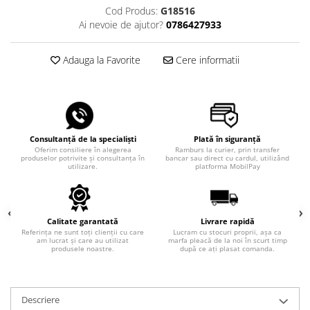
Cod Produs:
G18516
Ai nevoie de ajutor?
0786427933
Adauga la Favorite
Cere informatii
Consultanță de la specialiști
Plată în siguranță
Oferim consiliere în alegerea
Ramburs la curier, prin transfer
produselor potrivite și consultanța în
bancar sau direct cu cardul, utilizând
utilizare.
platforma MobilPay
Calitate garantată
Livrare rapidă
Referința ne sunt toți clienții cu care
Lucram cu stocuri proprii, așa ca
am lucrat și care au utilizat
marfa pleacă de la noi în scurt timp
produsele noastre.
după ce ați plasat comanda.
Descriere