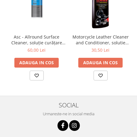
Asc - Allround Surface
Motorcycle Leather Cleaner
Cleaner, soluție curățare
and Conditioner, solutie
universală, 500 ml
curatare si hidratare piele
60,00 Lei
30,50 Lei
si vinilin, 177 ml
ADAUGA IN COS
ADAUGA IN COS
SOCIAL
Urmareste-ne in social media