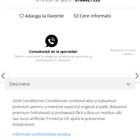
Adauga la Favorite
Cere informatii
Pla
Ramburs la curier, 
Consultanță de la specialiști
cardul, uti
Oferim consiliere în alegerea produselor potrivite și
consultanța în utilizare.
Descriere
Gold Conditioner Conditioner combină aloe și balsamuri
premium pentru a menține aspectul original al pielii. Balsamul
premium hidratează și protejează fără a lăsa un reziduu alb
sau luciu artificial. Protecția UV ajută la prevenirea
îmbătrânirii.
Informatii conformitate produs