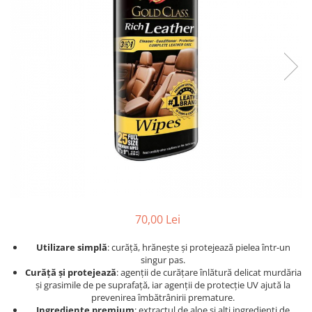
Detailing rapid
Paste
Lămpi de lucru
Ustensile
Bureți, Talere
Tornadoare
Protecție personală
Protecție vopsea
Suflante
Protectie piele
Ceară
Nebulizatoare, Spumante
Protecție respiratorie
Nano
Vopsire
Spălare cu presiune
Ceramică
Plastic, Cauciuc exterior
Pahare de amestec
Piese de schimb, Consumabile
PPS, RPS
Sticlă
Filtre cabina vopsit
Odorizante, A/C
Altele
Detailing rapid
70,00 Lei
Utilizare simplă
: curăță, hrănește și protejează pielea într-un
singur pas.
Curăță și protejează
: agenții de curățare înlătură delicat murdăria
și grasimile de pe suprafață, iar agenții de protecție UV ajută la
prevenirea îmbătrânirii premature.
Ingrediente premium
: extractul de aloe și alți ingredienți de