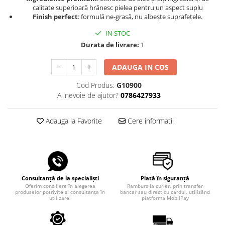
calitate superioară hrănesc pielea pentru un aspect suplu
Finish perfect
: formulă ne-grasă, nu albește suprafețele.
IN STOC
Durata de livrare:
1
ADAUGA IN COS
Cod Produs:
G10900
Ai nevoie de ajutor?
0786427933
Adauga la Favorite
Cere informatii
Consultanță de la specialiști
Plată în siguranță
Oferim consiliere în alegerea
Ramburs la curier, prin transfer
produselor potrivite și consultanța în
bancar sau direct cu cardul, utilizând
utilizare.
platforma MobilPay