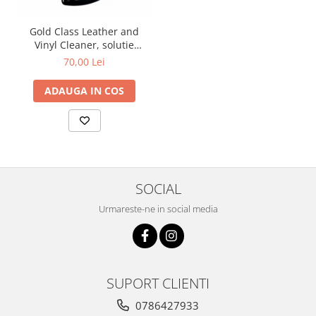
Gold Class Leather and
Vinyl Cleaner, solutie
curatare piele si vinilin, 473
70,00 Lei
ml
ADAUGA IN COS
SOCIAL
Urmareste-ne in social media
SUPORT CLIENTI
0786427933