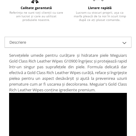
Calitate garantată
Livrare rapidă
Referința ne sunt toți clienții cu care
Lucram cu stocuri proprii, așa ca
am lucrat și care au utilizat
marfa pleacă de la noi în scurt timp
produsele noastre.
după ce ați plasat comanda.
Descriere
Servețelele umede pentru curățare și hidratare piele Meguiars
Gold Class Rich Leather Wipes G10900 îngrijesc și protejează rapid
într-un singur pas suprafețele din piele. Formula delicată dar
efectivă a Gold Class Rich Leather Wipes curăță, reface și îngrijește
pielea pentru un aspect desăvârșit și ajută la prevenirea uzurii
premature cum ar fi uscarea și decolorarea. Meguiar's Gold Class
Rich Leather Wipes conține igrediente premium.