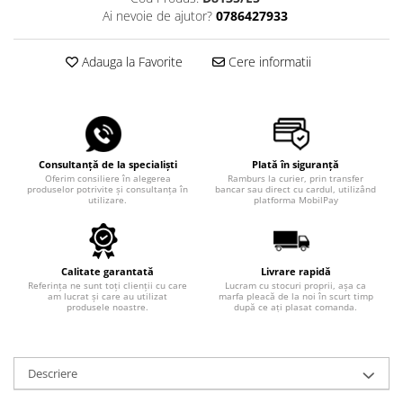
Ai nevoie de ajutor?
0786427933
Adauga la Favorite
Cere informatii
Consultanță de la specialiști
Plată în siguranță
Oferim consiliere în alegerea
Ramburs la curier, prin transfer
produselor potrivite și consultanța în
bancar sau direct cu cardul, utilizând
utilizare.
platforma MobilPay
Calitate garantată
Livrare rapidă
Referința ne sunt toți clienții cu care
Lucram cu stocuri proprii, așa ca
am lucrat și care au utilizat
marfa pleacă de la noi în scurt timp
produsele noastre.
după ce ați plasat comanda.
Descriere