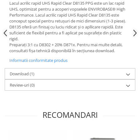
Lacul acrilic rapid UHS Rapid Clear D8135 PPG este un lac rapid
UHS, optimizat pentru a acoperi vopselele ENVIROBASE® High
Performance. Lacul acrilic rapid UHS Rapid Clear D8135 este
conceput special pentru retuşuri de mici dimensiuni (1-3 piese).
D8135 oferă un finisaj cu luciu ridicat şi o apllicare rapidă. Este
suficient de flexibil pentru a fi aplicat pe suprafeţe din plastic
rigid.
Preparați 3:1 cu D8302 + 20% D871x. Pentru mai multe detalii,
consultati fișa tehnică disponibilă în secțiunea download.
Informatii conformitate produs
Download (1)
Review-uri
(0)
RECOMANDARI